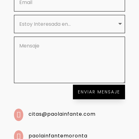
ENVIAR MENSAJE
citas@paolainfante.com

paolainfantemoronta
