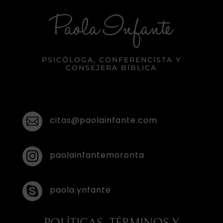
PSICÓLOGA, CONFERENCISTA Y
CONSEJERA BÍBLICA
citas@paolainfante.com

paolainfantemoronta

paola.ynfante

POLÍTICAS, TÉRMINOS Y