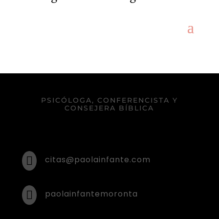
PSICÓLOGA, CONFERENCISTA Y
CONSEJERA BÍBLICA
citas@paolainfante.com

paolainfantemoronta
